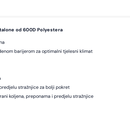
talone od 600D Polyestera
ana
nom barijerom za optimalni tjelesni klimat
a
predjelu stražnjice za bolji pokret
rani koljena, preponama i predjelu stražnjice