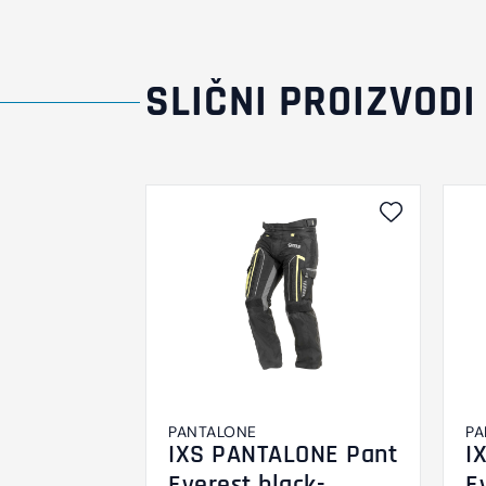
SLIČNI PROIZVODI
PANTALONE
PA
IXS PANTALONE Pant
I
Everest black-
E