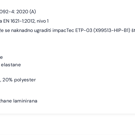
7092-4: 2020 (A)
ma EN 1621-1:2012, nivo 1
že se naknadno ugraditi impacTec ETP-03 (X99513-HIP-B1) štit
ne
 elastane
 20% polyester
hane laminirana