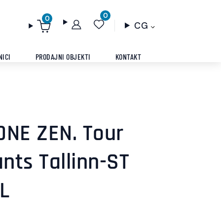
0
0
CG
NICI
PRODAJNI OBJEKTI
KONTAKT
ONE ZEN. Tour
ts Tallinn-ST
XL