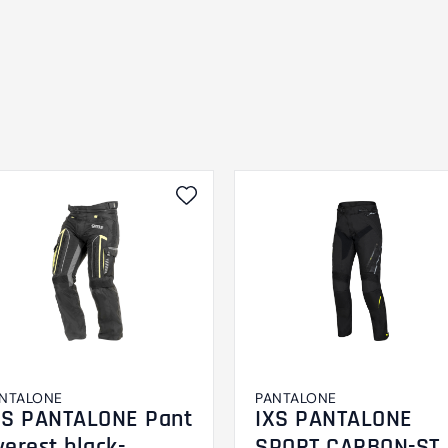
NTALONE
PANTALONE
XS PANTALONE Pant
IXS PANTALONE
verest black-
SPORT CARBON-ST