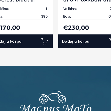
nthracite-yellow L
black 2 XL
ičina:
L
Veličina:
ja:
395
Boja:
0
170,00
€230,00
daj u korpu
Dodaj u korpu