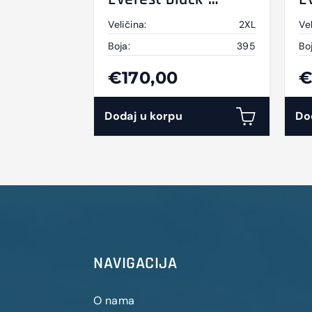
anthracite-yellow 2
a
Veličina:
2XL
Vel
XL
Boja:
395
Bo
€170,00
€
Dodaj u korpu
Do
NAVIGACIJA
O nama