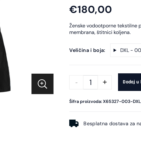
€180,00
Ženske vodootporne tekstilne 
membrana, štitnici koljena.
Veličina i boja:
DXL - 0
Dodaj u
Šifra proizvoda: X65327-003-DX
Besplatna dostava za n