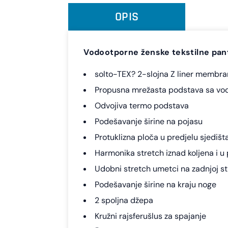
OPIS
Vodootporne ženske tekstilne pan
solto-TEX? 2-slojna Z liner membr
Propusna mrežasta podstava sa vode
Odvojiva termo podstava
Podešavanje širine na pojasu
Protuklizna ploča u predjelu sjedišt
Harmonika stretch iznad koljena i u 
Udobni stretch umetci na zadnjoj st
Podešavanje širine na kraju noge
2 spoljna džepa
Kružni rajsferušlus za spajanje