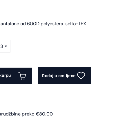
pantalone od 600D polyestera. solto-TEX
03
 korpu
Dodaj u omiljene
L
arudžbine preko €80,00