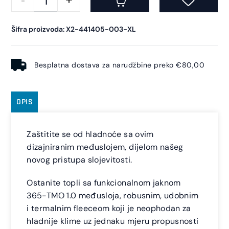
Šifra proizvoda: X2-441405-003-XL
Besplatna dostava za narudžbine preko €80,00
OPIS
Zaštitite se od hladnoće sa ovim
dizajniranim međuslojem, dijelom našeg
novog pristupa slojevitosti.
Ostanite topli sa funkcionalnom jaknom
365-TMO 1.0 međusloja, robusnim, udobnim
i termalnim fleeceom koji je neophodan za
hladnije klime uz jednaku mjeru propusnosti