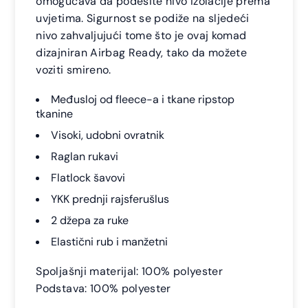
omogućava da podesite nivo izolacije prema
uvjetima. Sigurnost se podiže na sljedeći
nivo zahvaljujući tome što je ovaj komad
dizajniran Airbag Ready, tako da možete
voziti smireno.
Međusloj od fleece-a i tkane ripstop
tkanine
Visoki, udobni ovratnik
Raglan rukavi
Flatlock šavovi
YKK prednji rajsferušlus
2 džepa za ruke
Elastični rub i manžetni
Spoljašnji materijal: 100% polyester
Podstava: 100% polyester