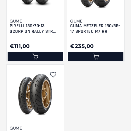
GUME
GUME
PIRELLI 130/70-13
GUMA METZELER 190/55-
SCORPION RALLY STR
17 SPORTEC M7 RR
M/CTL 57P M+S ScRaSR
€111,00
€235,00
GUME