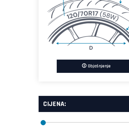
🛈 Objašnjenje
CIJENA: