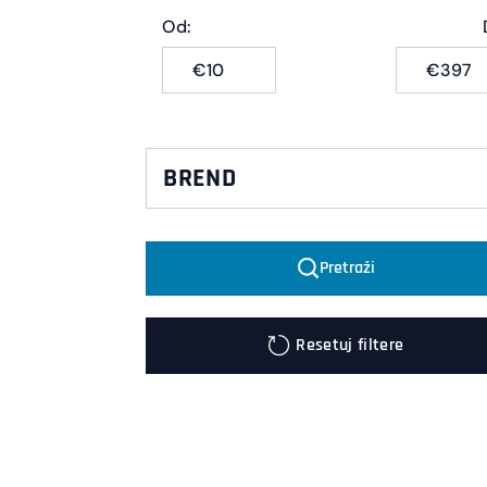
Od:
€
€
BREND
Pirelli
Pretraži
Metzeler
Resetuj filtere