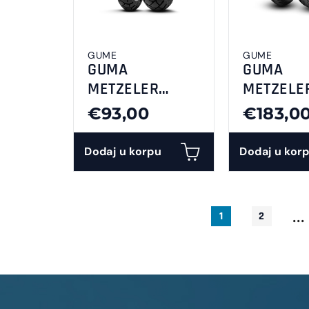
GUME
GUME
GUMA
GUMA
METZELER
METZELE
110/80-14M/CTL
120/70-1
€93,00
€183,0
53PDP
ROADTEC 
Tourance F
Dodaj u korpu
Dodaj u kor
...
1
2