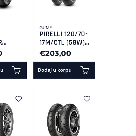
GUME
PIRELLI 120/70-
R
17M/CTL (58W)
6
DIABLO ROSSO
0
€203,00
C RR
4-F
pu
Dodaj u korpu