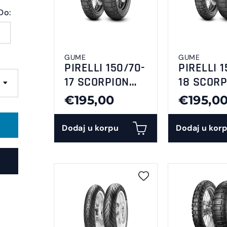
Do:
GUME
GUME
PIRELLI 150/70-
PIRELLI 1
17 SCORPION
18 SCORP
RALLY STR
RALLY ST
€195,00
€195,0
Dodaj u korpu
Dodaj u kor