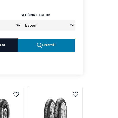
VELIČINA FELGE(D):
tere
Pretraži