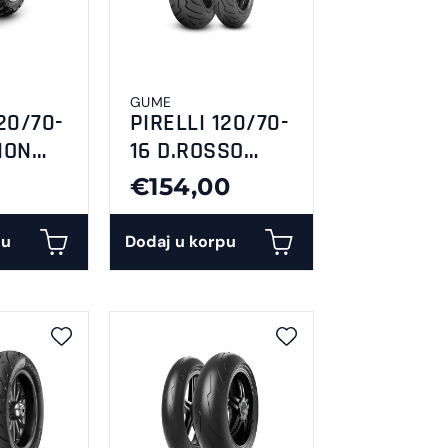
GUME
20/70-
PIRELLI 120/70-
ION
16 D.ROSSO
SCOOTER
€154,00
pu
Dodaj u korpu