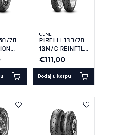
GUME
50/70-
PIRELLI 130/70-
ION
13M/C REINFTL
R
63P ANGEL
0
€111,00
SCOOTER
pu
Dodaj u korpu