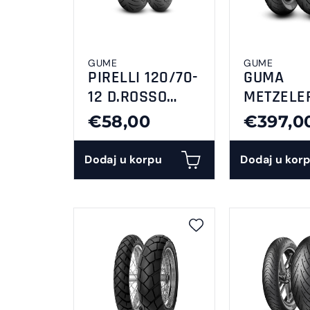
GUME
GUME
PIRELLI 120/70-
GUMA
12 D.ROSSO
METZELE
SCOOTER
240/50-1
€58,00
€397,0
CRUISETE
Dodaj u korpu
Dodaj u kor