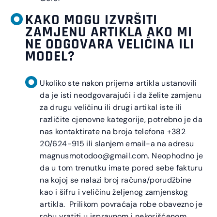
KAKO MOGU IZVRŠITI
ZAMJENU ARTIKLA AKO MI
NE ODGOVARA VELIČINA ILI
MODEL?
Ukoliko ste nakon prijema artikla ustanovili
da je isti neodgovarajući i da želite zamjenu
za drugu veličinu ili drugi artikal iste ili
različite cjenovne kategorije, potrebno je da
nas kontaktirate na broja telefona +382
20/624-915 ili slanjem email-a na adresu
magnusmotodoo@gmail.com. Neophodno je
da u tom trenutku imate pored sebe fakturu
na kojoj se nalazi broj računa/porudžbine
kao i šifru i veličinu željenog zamjenskog
artikla. Prilikom povraćaja robe obavezno je
robu vratiti u ispravnom i nekorišćenom