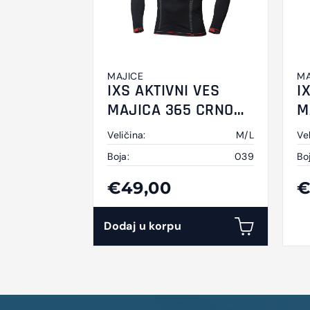
MAJICE
MA
IXS AKTIVNI VES
I
MAJICA 365 CRNO
M
SIVI
S
Veličina:
M/L
Vel
Boja:
039
Bo
€49,00
€
Dodaj u korpu