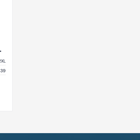
2XL
039