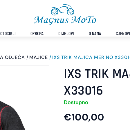
OTOCIKLI
OPREMA
DIJELOVI
O NAMA
CJENOV
A ODJEĆA
MAJICE
IXS TRIK MAJICA MERINO X3301
IXS TRIK M
X33016
Dostupno
€100,00