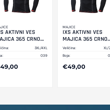
JICE
MAJICE
XS AKTIVNI VES
IXS AKTIVNI VES
AJICA 365 CRNO
MAJICA 365 CRNO
IVI
SIVI
ičina:
3XL/4XL
Veličina:
XL/
ja:
039
Boja:
49,00
€49,00