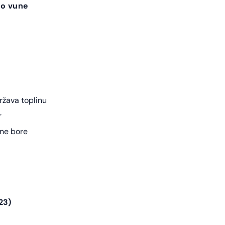
no vune
ržava toplinu
r
bne bore
23)