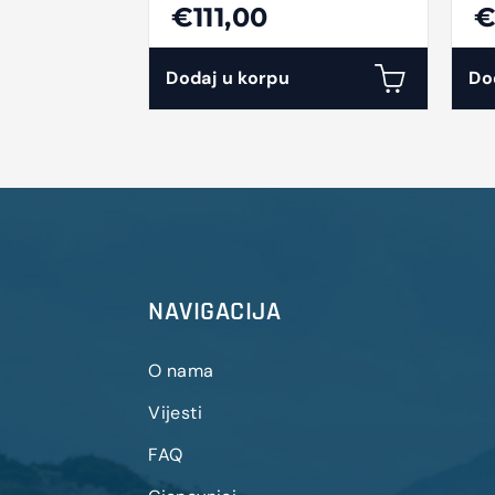
STR M/CTL 57P M+S
T
€111,00
€
ScRaSR
Dodaj u korpu
Do
NAVIGACIJA
O nama
Vijesti
FAQ