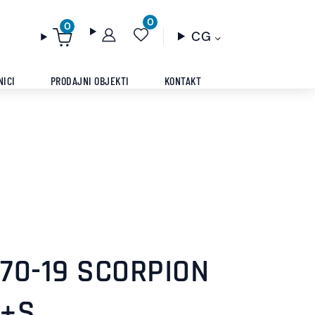
0
0
CG
NICI
PRODAJNI OBJEKTI
KONTAKT
/70-19 SCORPION
M+S