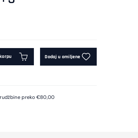
 korpu
Dodaj u omiljene
arudžbine preko €80,00