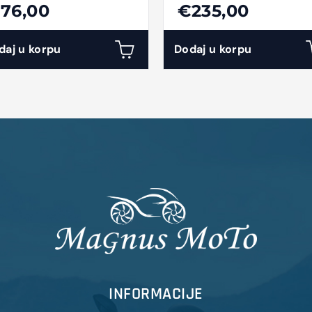
L Reinf F/R
M7 RR
76,00
€235,00
daj u korpu
Dodaj u korpu
INFORMACIJE