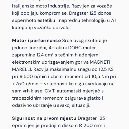
italijanske moto industrije. Razvijen za vozače
koji odbijaju kompromise, Dragster 125 donosi
supermoto estetiku i naprednu tehnologiju u A1
kategoriji vozačke dozvole.
Motor i performanse
Srce ovog skutera je
jednocilindrični, 4-taktni DOHC motor
zapremine 124 cm³ s tečnim hlađenjem i
elektronskim ubrizgavanjem goriva MAGNETI
MARELLI. Razvija maksimalnu snagu od 12,5 KS
pri 9.500 o/min i obrtni moment od 10,5 Nm pri
7.750 o/min – vrijednosti koje ga svrstavaju na
sam vrh klase. C.V.T. automatski mjenjač s
trapezoidnim remenom osigurava glatko i
odazivno ubrzanje u svakoj situaciji.
Sigurnost na prvom mjestu
Dragster 125
opremljen je prednjim diskom Ø 200 mm i