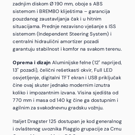
zadnjim diskom Ø 190 mm, oboje s ABS
sistemom i BREMBO kliještima – garancija
pouzdanog zaustavljanja čak i u hitnim
situacijama. Prednje nezavisno vješanje s ISS
sistemom (Independent Steering System) i
centralni hidraulični amortizer pozadi
garantuju stabilnost i komfor na svakom terenu.
Oprema i dizajn
Aluminijske felne (12" naprijed,
13" pozadi), čelični rešetkasti okvir, Full LED
osvjetljenje, digitalni TFT ekran i USB priključak
čine ovaj skuter jednako modernim iznutra
koliko i impozantnim izvana. Visina sjedišta od
770 mm i masa od 140 kg čine ga dostupnim i
agilnim za svakodnevnu gradsku vožnju.
Italjet Dragster 125 dostupan je kod generalnog
i ovlaštenog uvoznika Piaggio grupacije za Crnu