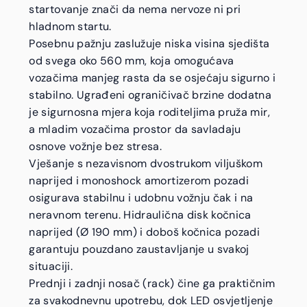
startovanje znači da nema nervoze ni pri
hladnom startu.
Posebnu pažnju zaslužuje niska visina sjedišta
od svega oko 560 mm, koja omogućava
vozačima manjeg rasta da se osjećaju sigurno i
stabilno. Ugrađeni ograničivač brzine dodatna
je sigurnosna mjera koja roditeljima pruža mir,
a mladim vozačima prostor da savladaju
osnove vožnje bez stresa.
Vješanje s nezavisnom dvostrukom viljuškom
naprijed i monoshock amortizerom pozadi
osigurava stabilnu i udobnu vožnju čak i na
neravnom terenu. Hidraulična disk kočnica
naprijed (Ø 190 mm) i doboš kočnica pozadi
garantuju pouzdano zaustavljanje u svakoj
situaciji.
Prednji i zadnji nosač (rack) čine ga praktičnim
za svakodnevnu upotrebu, dok LED osvjetljenje