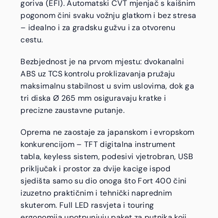
goriva (EFI). Automatski CVT mjenjač s kaišnim
pogonom čini svaku vožnju glatkom i bez stresa
– idealno i za gradsku gužvu i za otvorenu
cestu.
Bezbjednost je na prvom mjestu: dvokanalni
ABS uz TCS kontrolu proklizavanja pružaju
maksimalnu stabilnost u svim uslovima, dok ga
tri diska Ø 265 mm osiguravaju kratke i
precizne zaustavne putanje.
Oprema ne zaostaje za japanskom i evropskom
konkurencijom – TFT digitalna instrument
tabla, keyless sistem, podesivi vjetrobran, USB
priključak i prostor za dvije kacige ispod
sjedišta samo su dio onoga što Fort 400 čini
izuzetno praktičnim i tehnički naprednim
skuterom. Full LED rasvjeta i touring
ergonomija upotpunjuju paket za putnika koji