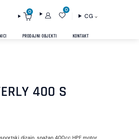
0
0
CG
NICI
PRODAJNI OBJEKTI
KONTAKT
VERLY 400 S
 sportski dizajn, snažan 400cc HPE motor