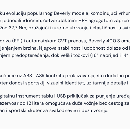
sku evoluciju popularnog Beverly modela, kombinujući vrhu
 jednocilindričnim, četverotaktnim HPE agregatom zapremi
žno 37,7 Nm, pružajući izuzetno ubrzanje i elastičnost u sv
goriva (EFI) i automatskom CVT prenosu, Beverly 400 S o
enjanjem brzina. Njegova stabilnost i udobnost dolaze od k
njem predopterećenja, dok veliki točkovi (16” naprijed i 14”
kočnice uz ABS i ASR kontrolu proklizavanja, što dodatno p
 donosi sportskiji vizuelni identitet, uz tamnije detalje i a
gitalnu instrument tablu i USB priključak za punjenje uređa
rezervoar od 12 litara omogućava duže vožnje bez čestog za
tan i sportski skuter za svakodnevnu i dužu vožnju.