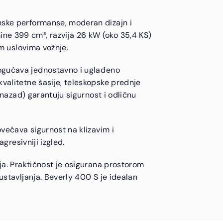
nske performanse, moderan dizajn i
ne 399 cm³, razvija 26 kW (oko 35,4 KS)
im uslovima vožnje.
mogućava jednostavno i uglađeno
valitetne šasije, teleskopske prednje
 nazad) garantuju sigurnost i odličnu
ovećava sigurnost na klizavim i
gresivniji izgled.
ja. Praktičnost je osigurana prostorom
ustavljanja. Beverly 400 S je idealan