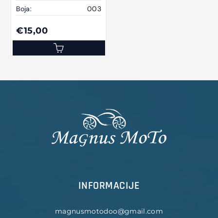
Boja:
003
€15,00
INFORMACIJE
magnusmotodoo@gmail.com