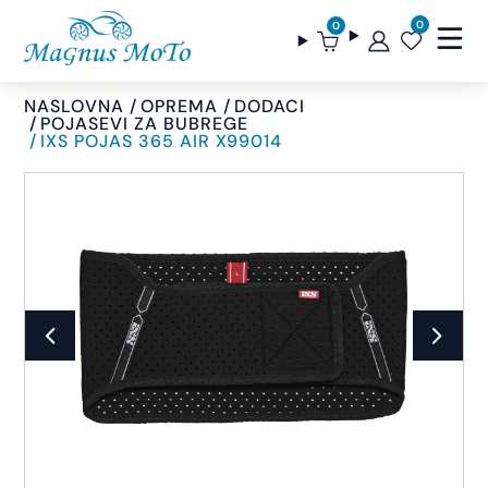
0
0
NASLOVNA
OPREMA
DODACI
POJASEVI ZA BUBREGE
IXS POJAS 365 AIR X99014