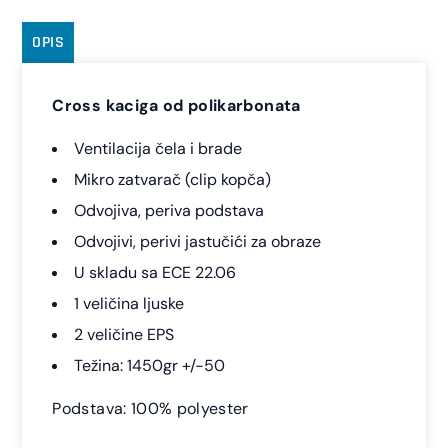
OPIS
Cross kaciga od polikarbonata
Ventilacija čela i brade
Mikro zatvarač (clip kopča)
Odvojiva, periva podstava
Odvojivi, perivi jastučići za obraze
U skladu sa ECE 22.06
1 veličina ljuske
2 veličine EPS
Težina: 1450gr +/-50
Podstava: 100% polyester