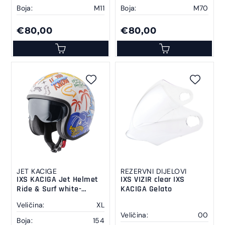
Boja:
M11
Boja:
M70
€80,00
€80,00
JET KACIGE
REZERVNI DIJELOVI
IXS KACIGA Jet Helmet
IXS VIZIR clear IXS
Ride & Surf white-
KACIGA Gelato
yellow-blue summer
Veličina:
XL
vibes XL
Veličina:
00
Boja:
154