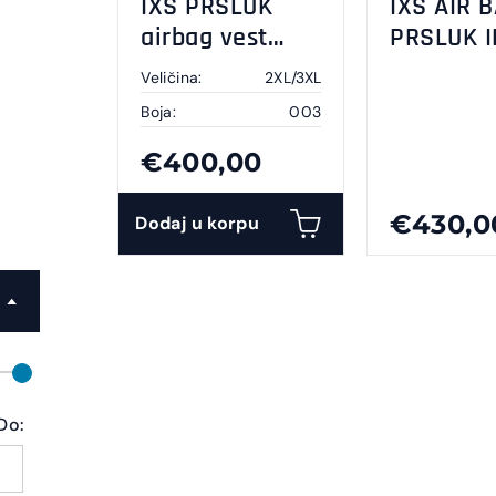
IXS PRSLUK
IXS AIR 
airbag vest
PRSLUK 
IPRO 1.0black
1.0
Veličina:
2XL/3XL
2XL/3XL
Boja:
003
€400,00
€430,0
Dodaj u korpu
Do: