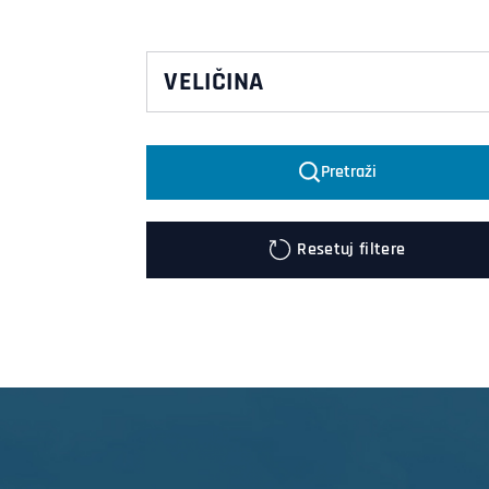
VELIČINA
2XL/3XL
Pretraži
Resetuj filtere