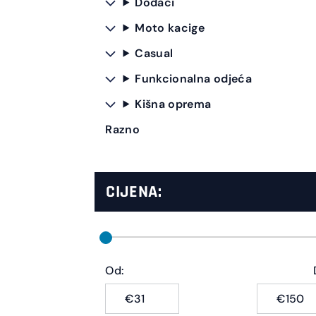
Dodaci
Moto kacige
Casual
Funkcionalna odjeća
Kišna oprema
Razno
CIJENA:
Od:
€
€