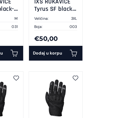
VICE
IXS RUKAVICE
black-
Tyrus SF black
3XL
M
Veličina:
3XL
031
Boja:
003
€50,00
pu
Dodaj u korpu