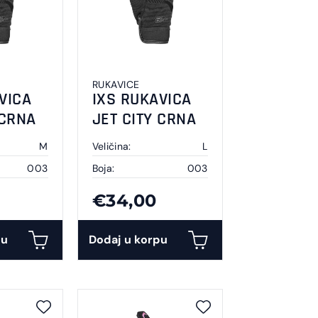
RUKAVICE
VICA
IXS RUKAVICA
 CRNA
JET CITY CRNA
M
Veličina:
L
003
Boja:
003
€34,00
pu
Dodaj u korpu