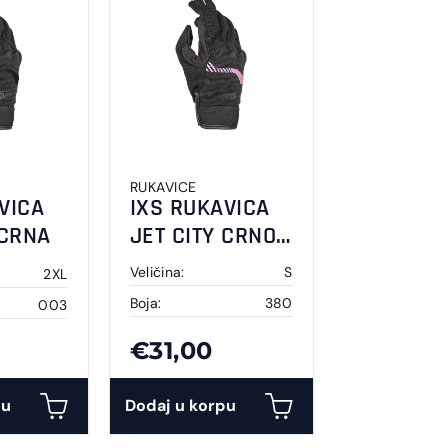
RUKAVICE
VICA
IXS RUKAVICA
 CRNA
JET CITY CRNO
ROZA
Veličina:
S
2XL
Boja:
380
003
€31,00
pu
Dodaj u korpu