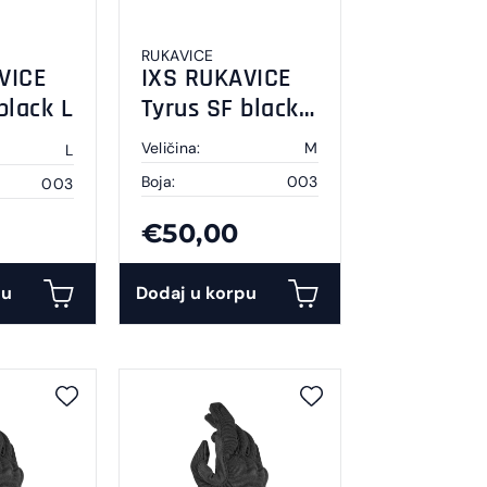
RUKAVICE
VICE
IXS RUKAVICE
black L
Tyrus SF black
M
Veličina:
M
L
Boja:
003
003
€50,00
pu
Dodaj u korpu