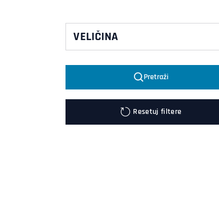
VELIČINA
2XL
Pretraži
3XL
4XL
Resetuj filtere
DL
DM
DS
L
M
S