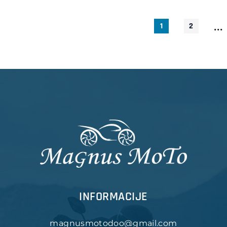
...
1
2
INFORMACIJE
magnusmotodoo@gmail.com