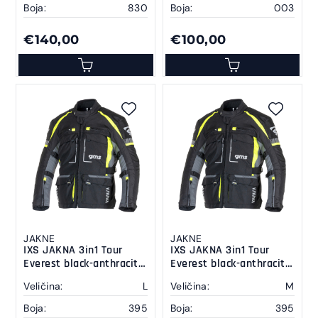
Boja:
830
Boja:
003
€140,00
€100,00
JAKNE
JAKNE
IXS JAKNA 3in1 Tour
IXS JAKNA 3in1 Tour
Everest black-anthracit-
Everest black-anthracit-
yellow L
yellow M
Veličina:
L
Veličina:
M
Boja:
395
Boja:
395