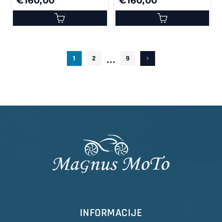
€160,00
€160,00
...
1
2
9
INFORMACIJE