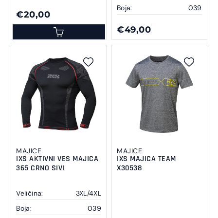
Boja:
039
€20,00
€49,00
MAJICE
MAJICE
IXS AKTIVNI VES MAJICA
IXS MAJICA TEAM
365 CRNO SIVI
X30538
Veličina:
3XL/4XL
Boja:
039