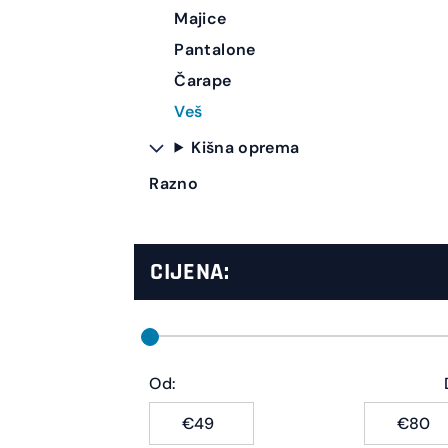
Majice
Pantalone
Čarape
Veš
Kišna oprema
Razno
CIJENA:
Od:
€
€