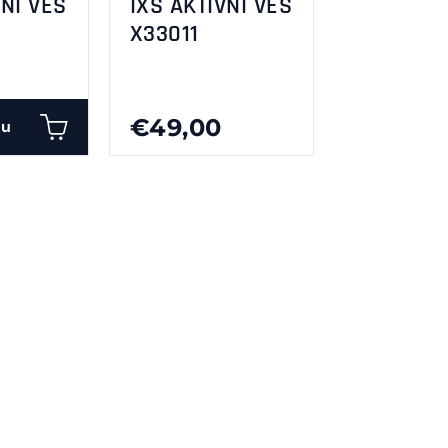
VNI VES
IXS AKTIVNI VES
X33011
€49,00
pu