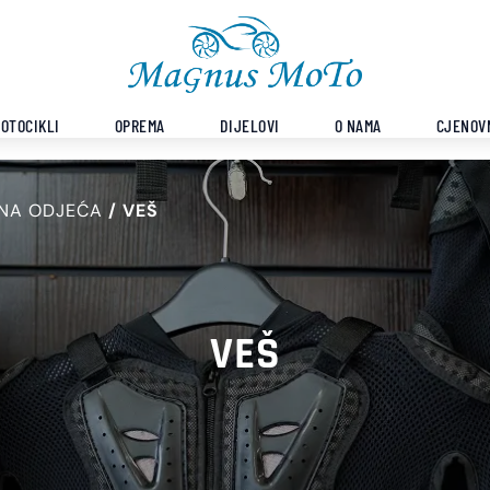
OTOCIKLI
OPREMA
DIJELOVI
O NAMA
CJENOV
NA ODJEĆA
VEŠ
VEŠ