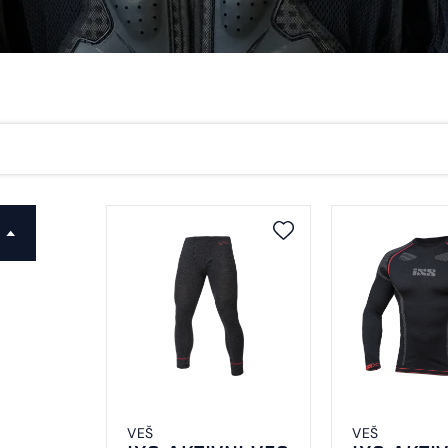
VEŠ
VEŠ