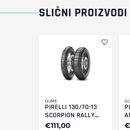
SLIČNI PROIZVODI
GUME
G
PIRELLI 130/70-13
P
SCORPION RALLY
A
STR M/CTL 57P M+S
T
€111,00
€