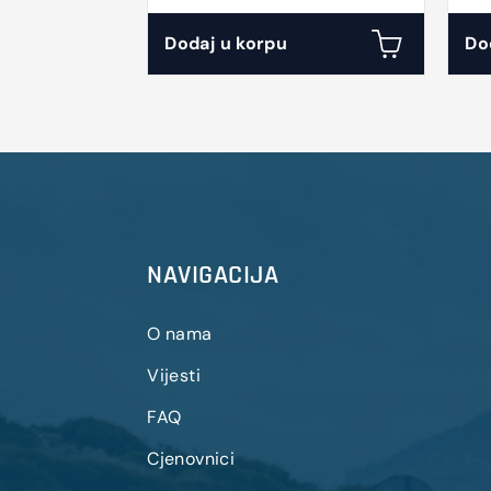
ScRaSR
Dodaj u korpu
Do
NAVIGACIJA
O nama
Vijesti
FAQ
Cjenovnici