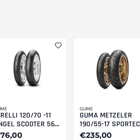
UME
GUME
IRELLI 120/70 -11
GUMA METZELER
NGEL SCOOTER 56L
190/55-17 SPORTEC
L Reinf F/R
M7 RR
76,00
€235,00