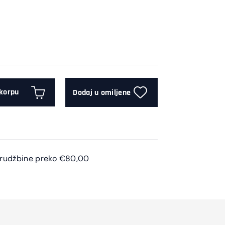
 korpu
Dodaj u omiljene
arudžbine preko €80,00