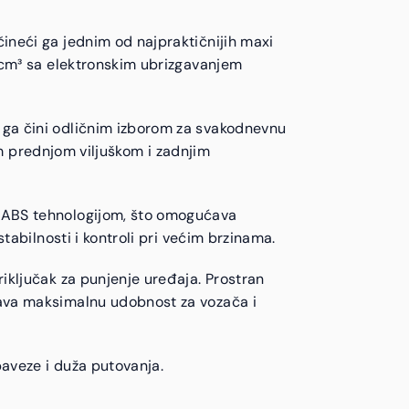
ineći ga jednim od najpraktičnijih maxi
 cm³ sa elektronskim ubrizgavanjem
 ga čini odličnim izborom za svakodnevnu
om prednjom viljuškom i zadnjim
i ABS tehnologijom, što omogućava
tabilnosti i kontroli pri većim brzinama.
iključak za punjenje uređaja. Prostran
rava maksimalnu udobnost za vozača i
baveze i duža putovanja.