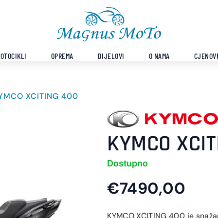
OTOCIKLI
OPREMA
DIJELOVI
O NAMA
CJENOV
YMCO XCITING 400
KYMCO XCIT
Dostupno
€7490,00
KYMCO XCITING 400 je snaža