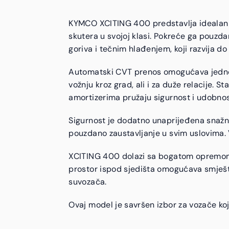
KYMCO XCITING 400 predstavlja idealan b
skutera u svojoj klasi. Pokreće ga pouzd
goriva i tečnim hlađenjem, koji razvija d
Automatski CVT prenos omogućava jednost
vožnju kroz grad, ali i za duže relacije. 
amortizerima pružaju sigurnost i udobnos
Sigurnost je dodatno unaprijeđena snaž
pouzdano zaustavljanje u svim uslovima. V
XCITING 400 dolazi sa bogatom opremom, u
prostor ispod sjedišta omogućava smješt
suvozača.
Ovaj model je savršen izbor za vozače ko