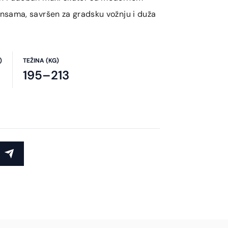
sama, savršen za gradsku vožnju i duža
)
TEŽINA (KG)
195–213