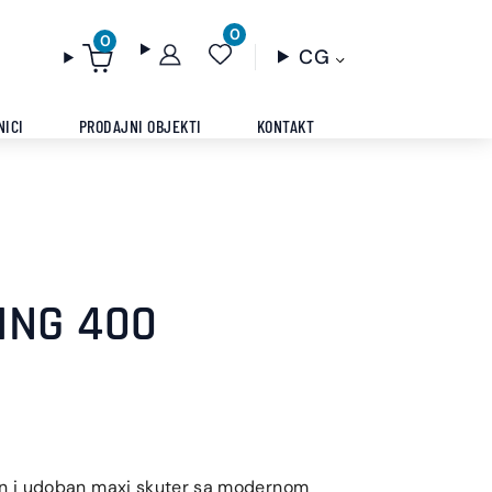
0
0
CG
NICI
PRODAJNI OBJEKTI
KONTAKT
ING 400
n i udoban maxi skuter sa modernom