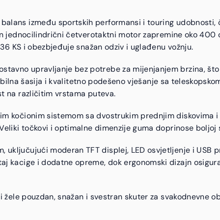
alans između sportskih performansi i touring udobnosti, č
an jednocilindrični četverotaktni motor zapremine oko 400
o 36 KS i obezbjeđuje snažan odziv i uglađenu vožnju.
avno upravljanje bez potrebe za mijenjanjem brzina, što
Stabilna šasija i kvalitetno podešeno vješanje sa teleskopsk
t na različitim vrstama puteva.
nim kočionim sistemom sa dvostrukim prednjim diskovima 
eliki točkovi i optimalne dimenzije guma doprinose boljoj s
ključujući moderan TFT displej, LED osvjetljenje i USB pr
aj kacige i dodatne opreme, dok ergonomski dizajn osigu
ji žele pouzdan, snažan i svestran skuter za svakodnevne o