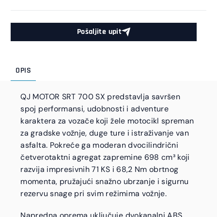
Pošaljite upit
OPIS
QJ MOTOR SRT 700 SX predstavlja savršen
spoj performansi, udobnosti i adventure
karaktera za vozače koji žele motocikl spreman
za gradske vožnje, duge ture i istraživanje van
asfalta. Pokreće ga moderan dvocilindrični
četverotaktni agregat zapremine 698 cm³ koji
razvija impresivnih 71 KS i 68,2 Nm obrtnog
momenta, pružajući snažno ubrzanje i sigurnu
rezervu snage pri svim režimima vožnje.
Napredna oprema uključuje dvokanalni ABS,