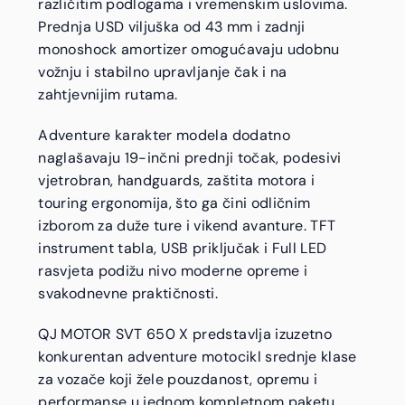
različitim podlogama i vremenskim uslovima.
Prednja USD viljuška od 43 mm i zadnji
monoshock amortizer omogućavaju udobnu
vožnju i stabilno upravljanje čak i na
zahtjevnijim rutama.
Adventure karakter modela dodatno
naglašavaju 19-inčni prednji točak, podesivi
vjetrobran, handguards, zaštita motora i
touring ergonomija, što ga čini odličnim
izborom za duže ture i vikend avanture. TFT
instrument tabla, USB priključak i Full LED
rasvjeta podižu nivo moderne opreme i
svakodnevne praktičnosti.
QJ MOTOR SVT 650 X predstavlja izuzetno
konkurentan adventure motocikl srednje klase
za vozače koji žele pouzdanost, opremu i
performanse u jednom kompletnom paketu.