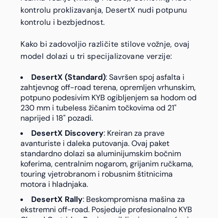
kontrolu proklizavanja, DesertX nudi potpunu
kontrolu i bezbjednost.
Kako bi zadovoljio različite stilove vožnje, ovaj
model dolazi u tri specijalizovane verzije:
DesertX (Standard)
: Savršen spoj asfalta i
zahtjevnog off-road terena, opremljen vrhunskim,
potpuno podesivim KYB ogibljenjem sa hodom od
230 mm i tubeless žičanim točkovima od 21"
naprijed i 18" pozadi.
DesertX Discovery
: Kreiran za prave
avanturiste i daleka putovanja. Ovaj paket
standardno dolazi sa aluminijumskim bočnim
koferima, centralnim nogarom, grijanim ručkama,
touring vjetrobranom i robusnim štitnicima
motora i hladnjaka.
DesertX Rally
: Beskompromisna mašina za
ekstremni off-road. Posjeduje profesionalno KYB