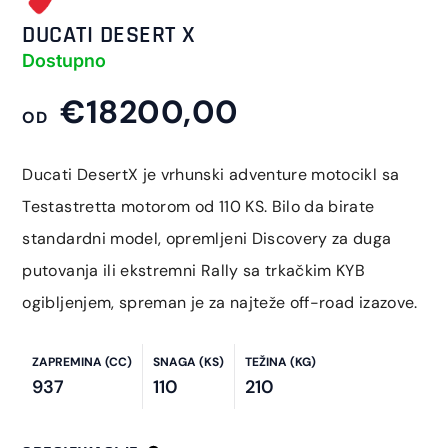
DUCATI DESERT X
Dostupno
€18200,00
OD
Ducati DesertX je vrhunski adventure motocikl sa
Testastretta motorom od 110 KS. Bilo da birate
standardni model, opremljeni Discovery za duga
putovanja ili ekstremni Rally sa trkačkim KYB
ogibljenjem, spreman je za najteže off-road izazove.
ZAPREMINA (CC)
SNAGA (KS)
TEŽINA (KG)
937
110
210