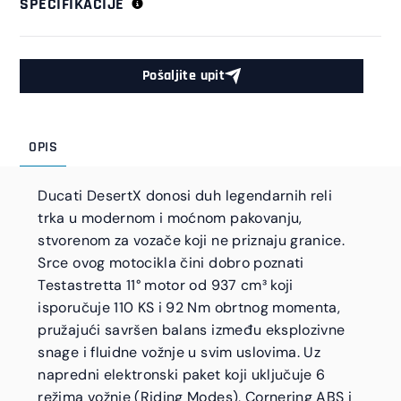
SPECIFIKACIJE
Pošaljite upit
OPIS
Ducati DesertX donosi duh legendarnih reli
trka u modernom i moćnom pakovanju,
stvorenom za vozače koji ne priznaju granice.
Srce ovog motocikla čini dobro poznati
Testastretta 11° motor od 937 cm³ koji
isporučuje 110 KS i 92 Nm obrtnog momenta,
pružajući savršen balans između eksplozivne
snage i fluidne vožnje u svim uslovima. Uz
napredni elektronski paket koji uključuje 6
režima vožnje (Riding Modes), Cornering ABS i