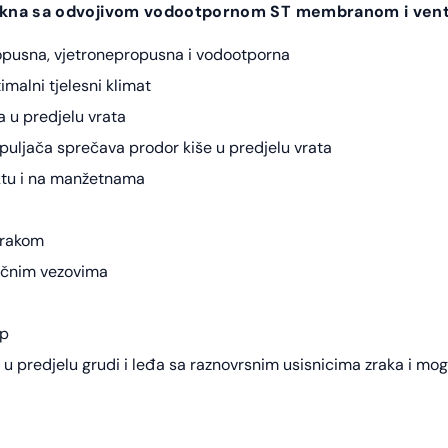
akna sa odvojivom vodootpornom ST membranom i ventila
pusna, vjetronepropusna i vodootporna
malni tjelesni klimat
 u predjelu vrata
puljača sprečava prodor kiše u predjelu vrata
aktu i na manžetnama
trakom
tičnim vezovima
ep
ini u predjelu grudi i leđa sa raznovrsnim usisnicima zraka i 