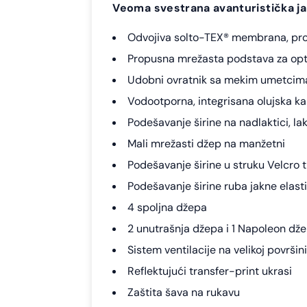
Veoma svestrana avanturistička j
Odvojiva solto-TEX® membrana, pro
Propusna mrežasta podstava za opti
Udobni ovratnik sa mekim umetcima
Vodootporna, integrisana olujska ka
Podešavanje širine na nadlaktici, l
Mali mrežasti džep na manžetni
Podešavanje širine u struku Velcro 
Podešavanje širine ruba jakne elas
4 spoljna džepa
2 unutrašnja džepa i 1 Napoleon dž
Sistem ventilacije na velikoj površ
Reflektujući transfer-print ukrasi
Zaštita šava na rukavu