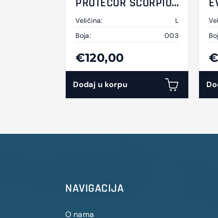
PROTECOR SCORPIO
E
CRNA
B
Veličina:
L
Vel
Boja:
003
Bo
€120,00
€
Dodaj u korpu
Do
NAVIGACIJA
O nama