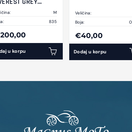
VEREST GREY
LACK YELLOW
ičina:
M
Veličina:
ja:
835
Boja:
0
200,00
€40,00
daj u korpu
Dodaj u korpu