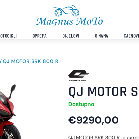
OTOCIKLI
OPREMA
DIJELOVI
O NAMA
CJENOV
QJ MOTOR SRK 800 R
QJ MOTOR S
Dostupno
€9290,00
QJ MOTOR SRK 800 R je agresi