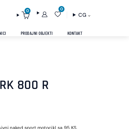
0
0
CG
NICI
PRODAJNI OBJEKTI
KONTAKT
RK 800 R
vni naked sport motocikl sa 95 KS,