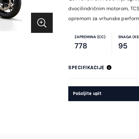
dvocilindričnim motorom, TCS
opremom za vrhunske perfor
ZAPREMINA (CC)
SNAGA (KS
778
95
SPECIFIKACIJE
Pošaljite upit