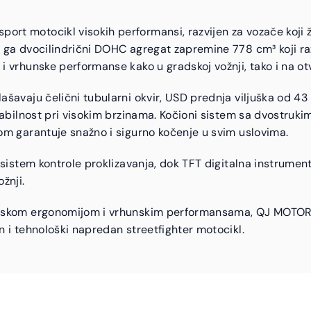
t motocikl visokih performansi, razvijen za vozače koji ž
 ga dvocilindrični DOHC agregat zapremine 778 cm³ koji ra
i vrhunske performanse kako u gradskoj vožnji, tako i na o
ašavaju čelični tubularni okvir, USD prednja viljuška od 
stabilnost pri visokim brzinama. Kočioni sistem sa dvostru
om garantuje snažno i sigurno kočenje u svim uslovima.
sistem kontrole proklizavanja, dok TFT digitalna instrument 
žnji.
rtskom ergonomijom i vrhunskim performansama, QJ MOTOR 
n i tehnološki napredan streetfighter motocikl.